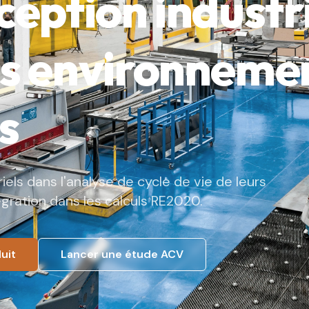
eption industri
s environneme
s
els dans l'analyse de cycle de vie de leurs
gration dans les calculs RE2020.
uit
Lancer une étude ACV