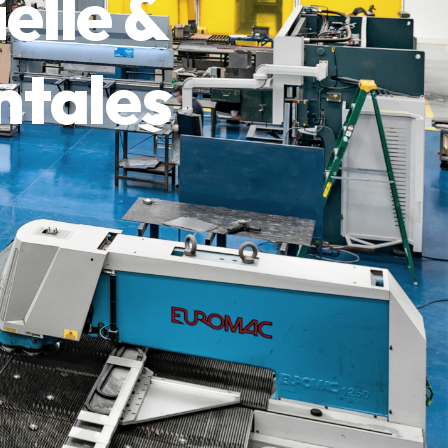
elle &
ntales