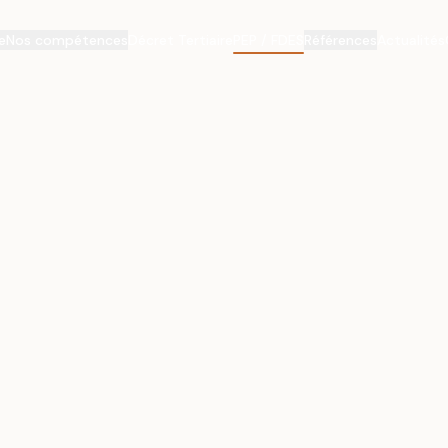
e
Nos compétences
Décret Tertiaire
PEP / FDES
Références
Actualités