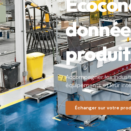
Écoconc
donnée
produit
Accompagner les industri
équipements et leur inté
Échanger sur votre prod